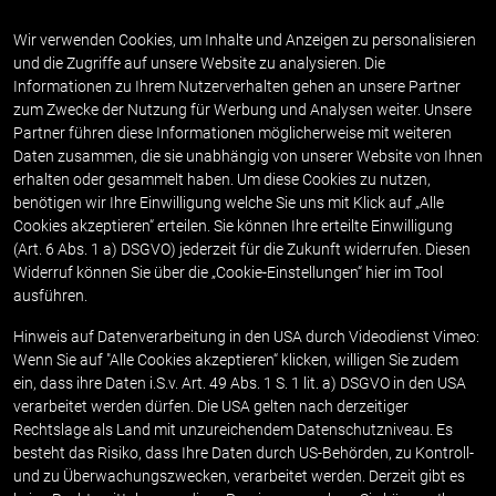
MENÜ
Wir verwenden Cookies, um Inhalte und Anzeigen zu personalisieren
und die Zugriffe auf unsere Website zu analysieren. Die
Informationen zu Ihrem Nutzerverhalten gehen an unsere Partner
zum Zwecke der Nutzung für Werbung und Analysen weiter. Unsere
Partner führen diese Informationen möglicherweise mit weiteren
Daten zusammen, die sie unabhängig von unserer Website von Ihnen
erhalten oder gesammelt haben. Um diese Cookies zu nutzen,
benötigen wir Ihre Einwilligung welche Sie uns mit Klick auf „Alle
Cookies akzeptieren“ erteilen. Sie können Ihre erteilte Einwilligung
(Art. 6 Abs. 1 a) DSGVO) jederzeit für die Zukunft widerrufen. Diesen
Widerruf können Sie über die „Cookie-Einstellungen“ hier im Tool
Qualität
ausführen.
Hinweis auf Datenverarbeitung in den USA durch Videodienst Vimeo:
Wenn Sie auf "Alle Cookies akzeptieren“ klicken, willigen Sie zudem
Im Alpreflect legen wir in allen Bereichen hohen
ein, dass ihre Daten i.S.v. Art. 49 Abs. 1 S. 1 lit. a) DSGVO in den USA
Qualitätsstandards an.
verarbeitet werden dürfen. Die USA gelten nach derzeitiger
Rechtslage als Land mit unzureichendem Datenschutzniveau. Es
Unsere Qualitätsziele werden jährlich neu durch die
besteht das Risiko, dass Ihre Daten durch US-Behörden, zu Kontroll-
und zu Überwachungszwecken, verarbeitet werden. Derzeit gibt es
Einrichtungsleitung in einem Qualitätszielplan