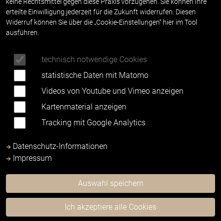
keine Rechtsmittel gegen diese Praxis vorzugehen. Sie können Ihre
(Management-Review) verabschiedet und von den
erteilte Einwilligung jederzeit für die Zukunft widerrufen. Diesen
Führungskräften im Rahmen einer Teamleiterkonferenz
Widerruf können Sie über die „Cookie-Einstellungen“ hier im Tool
erörtert.
ausführen.
Das Erreichen der Ziele wird neben fortlaufendem
Controlling jeweils zum Jahresende im Rahmen des
technisch notwendige Cookies
Management-Reviews sowie weiterführend im externen
statistische Daten mit Matomo
Audit überprüft.
Videos von Youtube und Vimeo anzeigen
Das aktuell gültige Qualitätsaudit der “DC Deutsche Cert
Kartenmaterial anzeigen
GmbH & Co. KG” nach 37 Abs. 3 SGB IX, ein von BAR
Tracking mit Google Analytics
anerkanntes Qualitätsmanagementverfahren, fand 2021
statt und wurde 2022 rezertifiziert.
Datenschutz-Informationen
Impressum
Internes
Auswahl speichern
Qualitätsmanagement
Ich akzeptiere alle Cookies
Zur Umsetzung, Aufrechterhaltung und ständigen