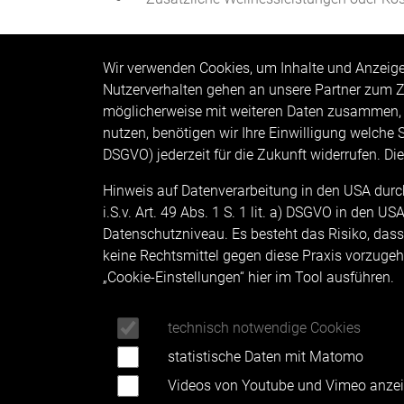
Wir verwenden Cookies, um Inhalte und Anzeigen
Nutzerverhalten gehen an unsere Partner zum Z
möglicherweise mit weiteren Daten zusammen, 
nutzen, benötigen wir Ihre Einwilligung welche Si
DSGVO) jederzeit für die Zukunft widerrufen. Di
KONT
Hinweis auf Datenverarbeitung in den USA durch 
Das Alp
i.S.v. Art. 49 Abs. 1 S. 1 lit. a) DSGVO in den
Uferst
Datenschutzniveau. Es besteht das Risiko, dass
87629 
keine Rechtsmittel gegen diese Praxis vorzugehen
„Cookie-Einstellungen“ hier im Tool ausführen.
+4
Tel.:
+4
Fax:
technisch notwendige Cookies
info
@
a
statistische Daten mit Matomo
Videos von Youtube und Vimeo anze