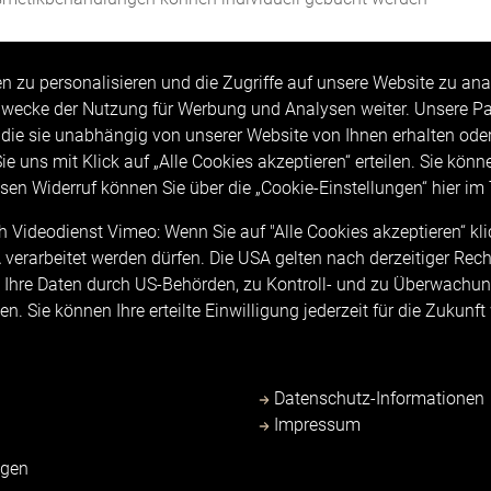
 zu personalisieren und die Zugriffe auf unsere Website zu ana
wecke der Nutzung für Werbung und Analysen weiter. Unsere Par
die sie unabhängig von unserer Website von Ihnen erhalten od
e uns mit Klick auf „Alle Cookies akzeptieren“ erteilen. Sie können
esen Widerruf können Sie über die „Cookie-Einstellungen“ hier im
AKT
MENÜ
Videodienst Vimeo: Wenn Sie auf "Alle Cookies akzeptieren“ klic
reflect
Karriere Alpreflect
 USA verarbeitet werden dürfen. Die USA gelten nach derzeitiger R
raße 1
Kontakt
 Ihre Daten durch US-Behörden, zu Kontroll- und zu Überwachung
Füssen-Hopfen am See
. Sie können Ihre erteilte Einwilligung jederzeit für die Zukunft
Newsletteranmeldung
9 8362 504-0
Impressum
9 8362 504-300
Datenschutz
Datenschutz-Informationen
lpreflect
.
de
Allgemeine Vertragsbedingun
Impressum
Barrierefreiheit
igen