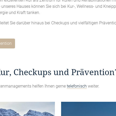
en exzellenten Ruf als Zentrum für Kuren und Rehabilitationen 
unseres Hauses können Sie sich bei Kur-, Wellness- und Kneip
rgie und Kraft tanken.
leitet Sie darüber hinaus bei Checkups und vielfältigen Präve
ention
Kur, Checkups und Prävention
entenmanagements helfen Ihnen gerne
telefonisch
weiter.