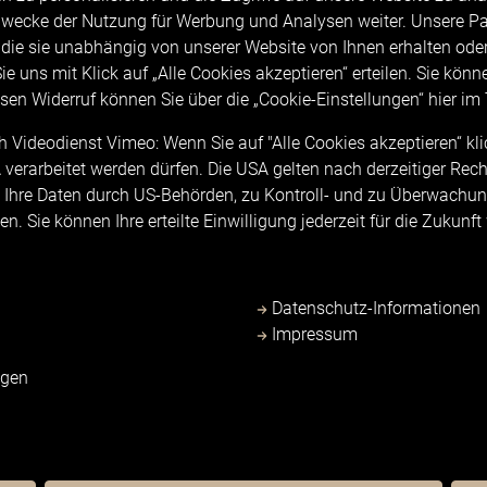
wecke der Nutzung für Werbung und Analysen weiter. Unsere Par
die sie unabhängig von unserer Website von Ihnen erhalten od
e uns mit Klick auf „Alle Cookies akzeptieren“ erteilen. Sie können
esen Widerruf können Sie über die „Cookie-Einstellungen“ hier im
AKT
MENÜ
Videodienst Vimeo: Wenn Sie auf "Alle Cookies akzeptieren“ klic
reflect
Karriere Alpreflect
 USA verarbeitet werden dürfen. Die USA gelten nach derzeitiger R
raße 1
Kontakt
 Ihre Daten durch US-Behörden, zu Kontroll- und zu Überwachung
Füssen-Hopfen am See
. Sie können Ihre erteilte Einwilligung jederzeit für die Zukunft
Newsletteranmeldung
9 8362 504-0
Impressum
9 8362 504-300
Datenschutz
Datenschutz-Informationen
lpreflect
.
de
Allgemeine Vertragsbedingun
Impressum
Barrierefreiheit
igen