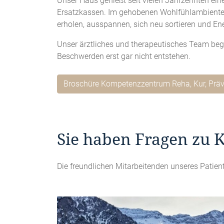
Unser Haus genießt seit vielen Jahrzehnten ein
Ersatzkassen. Im gehobenen Wohlfühlambiente 
erholen, ausspannen, sich neu sortieren und Ene
Unser ärztliches und therapeutisches Team beg
Beschwerden erst gar nicht entstehen.
Broschüre Kompetenzzentrum Reha, Kur, Präv
Sie haben Fragen zu 
Die freundlichen Mitarbeitenden unseres Pati