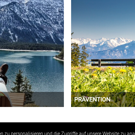
PRÄVENTION
he kommen, ausspannen,
Vorbeugen ist besser als hei
Alpreflect.
Körpers und Ihrer Seele wahr
 zu personalisieren und die Zugriffe auf unsere Website zu ana