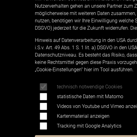
Nutzerverhalten gehen an unsere Partner zum Z
möglicherweise mit weiteren Daten zusammen, 
nutzen, benötigen wir Ihre Einwilligung welche Si
DSGVO) jederzeit für die Zukunft widerrufen. Di
KONT
Hinweis auf Datenverarbeitung in den USA durch 
Das Alp
i.S.v. Art. 49 Abs. 1 S. 1 lit. a) DSGVO in den
Uferst
Datenschutzniveau. Es besteht das Risiko, dass
87629 
keine Rechtsmittel gegen diese Praxis vorzugehen
„Cookie-Einstellungen“ hier im Tool ausführen.
+4
Tel.:
+4
Fax:
technisch notwendige Cookies
info
@
a
statistische Daten mit Matomo
Videos von Youtube und Vimeo anze
Kartenmaterial anzeigen
Tracking mit Google Analytics